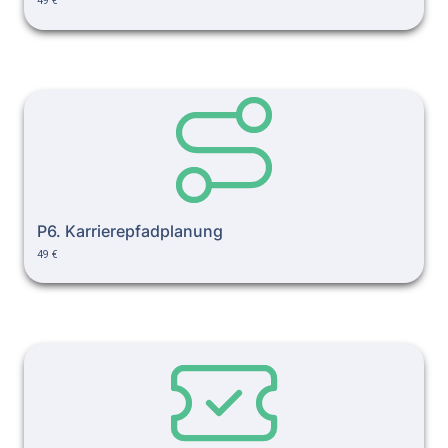
49 €
P6. Karrierepfadplanung
P6. Karrierepfadplanung
49 €
P7. High-Potential-Programm