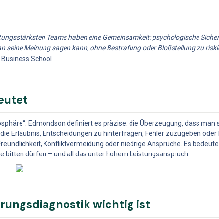
istungsstärksten Teams haben eine Gemeinsamkeit: psychologische Sicherh
n seine Meinung sagen kann, ohne Bestrafung oder Bloßstellung zu riskie
 Business School
eutet
osphäre“. Edmondson definiert es präzise: die Überzeugung, dass man 
st die Erlaubnis, Entscheidungen zu hinterfragen, Fehler zuzugeben oder
eundlichkeit, Konfliktvermeidung oder niedrige Ansprüche. Es bedeutet:
e bitten dürfen – und all das unter hohem Leistungsanspruch.
rungsdiagnostik wichtig ist