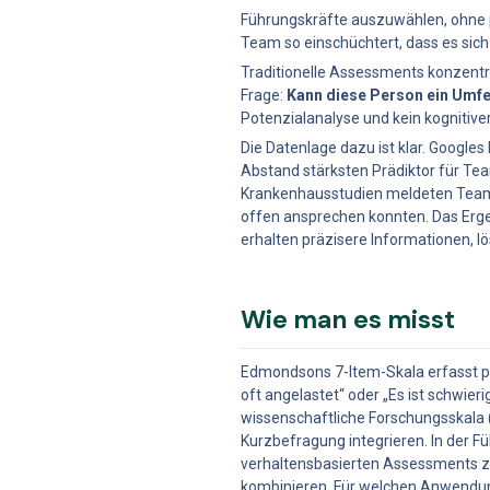
Führungskräfte auszuwählen, ohne ps
Team so einschüchtert, dass es sich
Traditionelle Assessments konzentrie
Frage: 
Kann diese Person ein Umfe
Potenzialanalyse und kein kognitiver
Die Datenlage dazu ist klar. Googles
Abstand stärksten Prädiktor für Te
Krankenhausstudien meldeten Teams m
offen ansprechen konnten. Das Ergeb
erhalten präzisere Informationen, l
Wie man es misst
Edmondsons 7-Item-Skala erfasst ps
oft angelastet“ oder „Es ist schwieri
wissenschaftliche Forschungsskala (
Kurzbefragung integrieren. In der F
verhaltensbasierten Assessments zu 
kombinieren. Für welchen Anwendungs