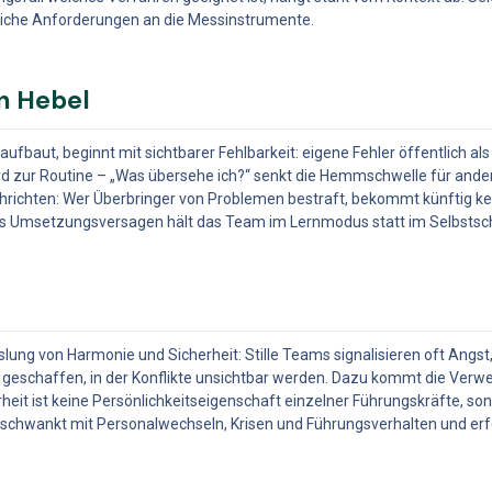
liche Anforderungen an die Messinstrumente.
n Hebel
aufbaut, beginnt mit sichtbarer Fehlbarkeit: eigene Fehler öffentlich al
d zur Routine – „Was übersehe ich?“ senkt die Hemmschwelle für andere 
chrichten: Wer Überbringer von Problemen bestraft, bekommt künftig k
als Umsetzungsversagen hält das Team im Lernmodus statt im Selbsts
slung von Harmonie und Sicherheit: Stille Teams signalisieren oft Angst,
tur geschaffen, in der Konflikte unsichtbar werden. Dazu kommt die Verwe
it ist keine Persönlichkeitseigenschaft einzelner Führungskräfte, son
Sie schwankt mit Personalwechseln, Krisen und Führungsverhalten und erf