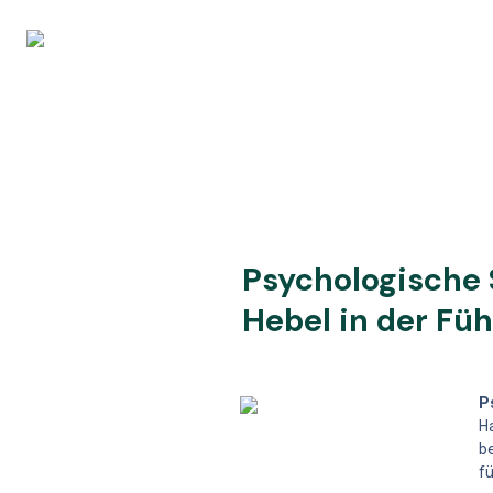
Psychologische 
Hebel in der Fü
P
H
be
fü