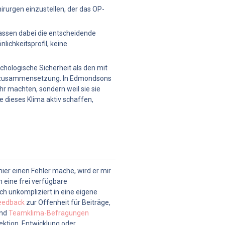
irurgen einzustellen, der das OP-
passen dabei die entscheidende 
nlichkeitsprofil, keine 
chologische Sicherheit als den mit 
eamzusammensetzung. In Edmondsons 
 machten, sondern weil sie sie 
 dieses Klima aktiv schaffen, 
r einen Fehler mache, wird er mir 
 eine frei verfügbare 
 unkompliziert in eine eigene 
eedback
 zur Offenheit für Beiträge, 
nd 
Teamklima-Befragungen
ktion, Entwicklung oder 