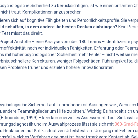
ychologische Sicherheit zu berücksichtigen, ist wie einen brillanten Ch
 nicht traut, Komplikationen anzusprechen.
ren sich auf kognitive Fähigkeiten und Persönlichkeitsprofile. Sie ver
ld schaffen, in dem andere ihr bestes Denken einbringen?
 Kein Persö
 Test misst das direkt.
 Project Aristotle – eine Analyse von über 180 Teams – identifizierte psy
ameffektivität, noch vor individuellen Fähigkeiten, Erfahrung oder T
it hoher psychologischer Sicherheit mehr Fehler – nicht weil sie mehr
nis: schnellere Korrekturen, weniger Folgeschäden. Führungskräfte, die
ösen Probleme früher und erzielen höhere Innovationsraten.
ychologische Sicherheit auf Teamebene mit Aussagen wie „Wenn ich hie
g, andere Teammitglieder um Hilfe zu bitten.“ Wichtig: Es handelt sich um
Edmondson, 1999) – kein kommerzielles Assessment-Tool. Sie lässt sich
ührungsdiagnostik und im Auswahlprozess lässt sie sich mit 
360-Grad-F
Reaktionen auf Kritik, situativen Urteilstests im Umgang mit Fehlern u
fall welches Verfahren geeignet ist, hängt stark vom Kontext ab: Sele