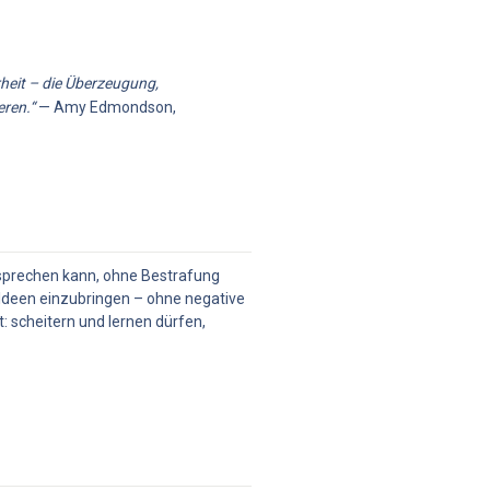
eit – die Überzeugung, 
ren.“
 — Amy Edmondson, 
sprechen kann, ohne Bestrafung 
 Ideen einzubringen – ohne negative 
 scheitern und lernen dürfen, 