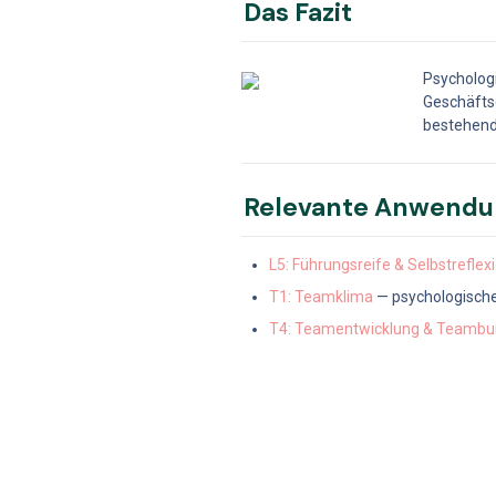
Das Fazit
Psychologi
Geschäftse
bestehend
Relevante Anwendu
L5: Führungsreife & Selbstreflex
T1: Teamklima
 — psychologisc
T4: Teamentwicklung & Teambui